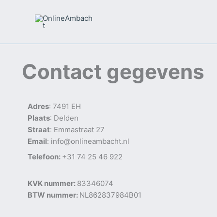
Skip
to
content
Contact gegevens
Adres
: 7491 EH
Plaats
: Delden
Straat
: Emmastraat 27
Email
: info@onlineambacht.nl
Telefoon:
+31 74 25 46 922
KVK nummer:
83346074
BTW nummer:
NL862837984B01