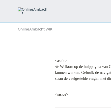
Skip
to
content
OnlineAmbacht WIKI