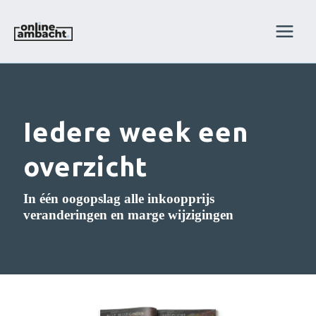
Skip
to
content
Iedere week
een
overzicht
In één oogopslag alle inkoopprijs
veranderingen en marge wijzigingen